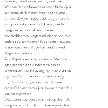
karekiet, blauwborsten en nog veel meer. 
Wanneer ik deze bewuste ochtend bij de vijver 
aan komt, zie ik meteen hoe hoog het gras 
rondom de vijver  is gegroeid. De grond rond 
de vijver staat vol met rode klaver, smalle 
weegbree, echte koekoeksbloemen, 
pinksterbloemen, vergeet mij niet en nog vele 
andere soorten waarvan ik de naam niet weet. 
Ik zie meteen overal bijen en vlinders rond 
vliegen en fladderen. 
Al snel spot ik een icarusblauwtje. Met mijn 
ogen probeer ik de vlinder te volgen en 
ondertussen haal ik haastig mijn macrolens uit 
mijn tas. Nu loop ik dus rond met een lege 
rugzak op mijn rug en om mijn nek twee 
camera's èn een verrekijker. Lekker praktisch is 
dat, moet je weten. 
Deze icarusblauwtjes zitten vaak op de smalle 
weegbree en ook nu landt dit exemplaar daar 