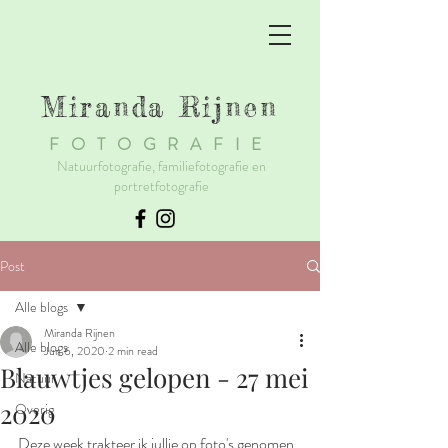
Miranda Rijnen
F
OTOGRAFIE
Natuurfotografie, familiefotografie en
portretfotografie
Post
Alle blogs
Miranda Rijnen
Alle blogs
Jun 6, 2020
2 min read
Blauwtjes gelopen - 27 mei
Natuur
2020
Overig
Deze week trakteer ik jullie op foto's genomen 