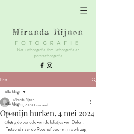
Miranda Rijnen
F
OTOGRAFIE
Natuurfotografie, familiefotografie en
portretfotografie
Post
Alle blogs
Miranda Rijnen
Alle blogs
May 12, 2024
1 min read
Op mijn hurken, 4 mei 2024
Natuur
Het is de periode van de lelietjes van Dalen. 
Overig
Fietsend naar de Reeshof voor mijn werk zag 