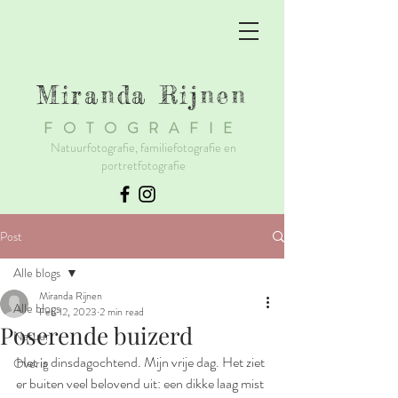
Miranda Rijnen
F
OTOGRAFIE
Natuurfotografie, familiefotografie en
portretfotografie
Post
Alle blogs
Miranda Rijnen
Alle blogs
Feb 12, 2023
2 min read
Poserende buizerd
Natuur
Het is dinsdagochtend. Mijn vrije dag. Het ziet 
Overig
er buiten veel belovend uit: een dikke laag mist 