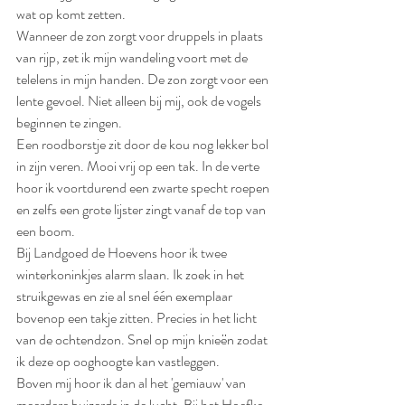
wat op komt zetten. 
Wanneer de zon zorgt voor druppels in plaats 
van rijp, zet ik mijn wandeling voort met de 
telelens in mijn handen. De zon zorgt voor een 
lente gevoel. Niet alleen bij mij, ook de vogels 
beginnen te zingen. 
Een roodborstje zit door de kou nog lekker bol 
in zijn veren. Mooi vrij op een tak. In de verte 
hoor ik voortdurend een zwarte specht roepen 
en zelfs een grote lijster zingt vanaf de top van 
een boom.
Bij Landgoed de Hoevens hoor ik twee 
winterkoninkjes alarm slaan. Ik zoek in het 
struikgewas en zie al snel één exemplaar 
bovenop een takje zitten. Precies in het licht 
van de ochtendzon. Snel op mijn knieën zodat 
ik deze op ooghoogte kan vastleggen.
Boven mij hoor ik dan al het 'gemiauw' van 
meerdere buizerds in de lucht. Bij het Hoefke 