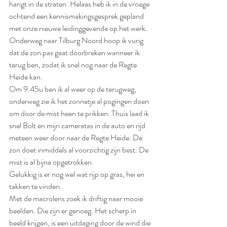
hangt in de straten. Helaas heb ik in de vroege 
ochtend een kennismakingsgesprek gepland 
met onze nieuwe leidinggevende op het werk. 
Onderweg naar Tilburg Noord hoop ik vurig 
dat de zon pas gaat doorbreken wanneer ik 
terug ben, zodat ik snel nog naar de Regte 
Heide kan.
Om 9.45u ben ik al weer op de terugweg, 
onderweg zie ik het zonnetje al pogingen doen 
om door de mist heen te prikken. Thuis laad ik 
snel Bolt en mijn cameratas in de auto en rijd 
meteen weer door naar de Regte Heide. De 
zon doet inmiddels al voorzichtig zijn best. De 
mist is al bijna opgetrokken. 
Gelukkig is er nog wel wat rijp op gras, hei en 
takken te vinden. 
Met de macrolens zoek ik driftig naar mooie 
beelden. Die zijn er genoeg. Het scherp in 
beeld krijgen, is een uitdaging door de wind die 