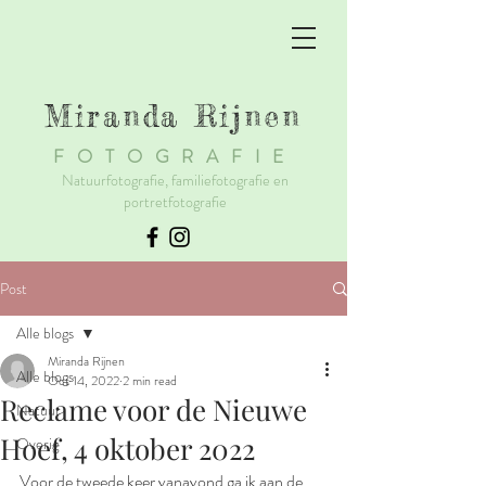
Miranda Rijnen
F
OTOGRAFIE
Natuurfotografie, familiefotografie en
portretfotografie
Post
Alle blogs
Miranda Rijnen
Alle blogs
Oct 14, 2022
2 min read
Reclame voor de Nieuwe
Natuur
Hoef, 4 oktober 2022
Overig
Voor de tweede keer vanavond ga ik aan de 