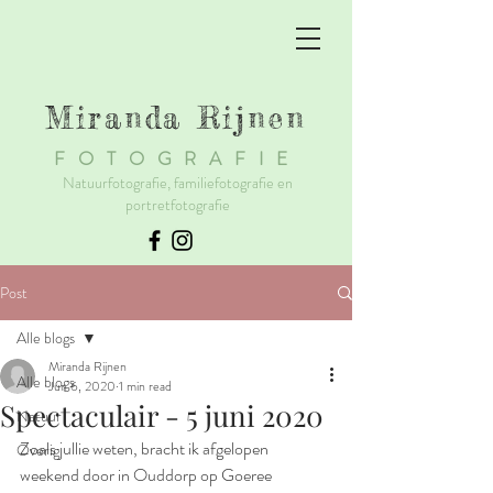
Miranda Rijnen
F
OTOGRAFIE
Natuurfotografie, familiefotografie en
portretfotografie
Post
Alle blogs
Miranda Rijnen
Alle blogs
Jun 6, 2020
1 min read
Spectaculair - 5 juni 2020
Natuur
Zoals jullie weten, bracht ik afgelopen 
Overig
weekend door in Ouddorp op Goeree 