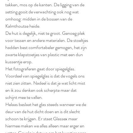
takken, mos op de kanten. De ligging van de 
setting gooit de verwachting ook nog wat 
omhoog: midden in de bossen van de 
Kalmthoutse heide. 
De hut is degelijk, niet te groot. Genoeg plek 
voor tassen en andere materialen. De stoeltjes 
hadden best comfortabeler gemogen, het zijn 
zwarte klapstoetjes van plastic met een dun 
kussentje erop. 
Het fotograferen gaat door spiegelglas. 
Voordeel van spiegelglas is dat de vogels ons 
niet zien zitten. Nadeel is dat je wat licht mist 
en ik zou denken ook scherpte maar dat 
schijnt mee te vallen.
Helaas beslaat het glas steeds wanneer we de 
deur van de hut dicht doen en is dit slecht 
schoon te krijgen. Er staat Glassex maar 
hiermee maken we alles alleen maar erger en 
vetter. Gevolg is dat we om het kwartier onze 