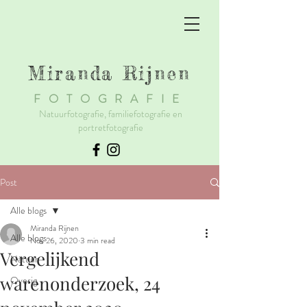
Miranda Rijnen
F
OTOGRAFIE
Natuurfotografie, familiefotografie en
portretfotografie
Post
Alle blogs
Miranda Rijnen
Alle blogs
Nov 26, 2020
3 min read
Vergelijkend
Natuur
warenonderzoek, 24
Overig