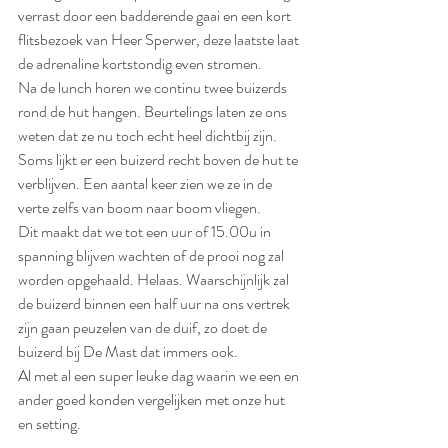
verrast door een badderende gaai en een kort 
flitsbezoek van Heer Sperwer, deze laatste laat 
de adrenaline kortstondig even stromen.
Na de lunch horen we continu twee buizerds 
rond de hut hangen. Beurtelings laten ze ons 
weten dat ze nu toch echt heel dichtbij zijn. 
Soms lijkt er een buizerd recht boven de hut te 
verblijven. Een aantal keer zien we ze in de 
verte zelfs van boom naar boom vliegen.
Dit maakt dat we tot een uur of 15.00u in 
spanning blijven wachten of de prooi nog zal 
worden opgehaald. Helaas. Waarschijnlijk zal 
de buizerd binnen een half uur na ons vertrek  
zijn gaan peuzelen van de duif, zo doet de 
buizerd bij De Mast dat immers ook.
Al met al een super leuke dag waarin we een en 
ander goed konden vergelijken met onze hut 
en setting.