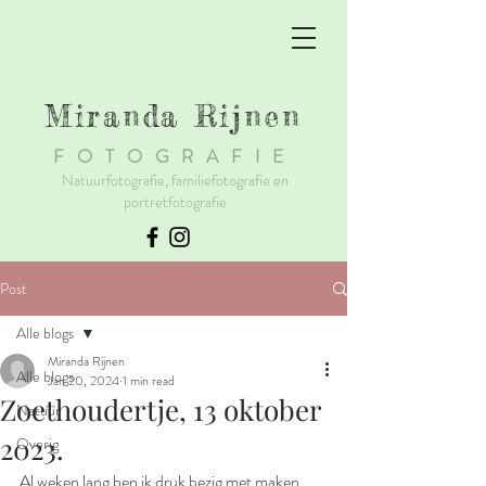
Miranda Rijnen
F
OTOGRAFIE
Natuurfotografie, familiefotografie en
portretfotografie
Post
Alle blogs
Miranda Rijnen
Alle blogs
Jan 20, 2024
1 min read
Zoethoudertje, 13 oktober
Natuur
2023.
Overig
Al weken lang ben ik druk bezig met maken 