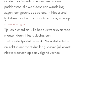
ochtend in Sauerland en van een mooie 
paddenstoel die we tijdens een wandeling 
zagen: een geschubde boleet. In Nederland 
lijkt deze soort zelden voor te komen, zie ik op 
waarneming.nl
.
Tja, en hier zullen jullie het dus weer even mee 
moeten doen. Het is slechts een 
zoethoudertje, dat besef ik. Maar de herfst is 
nu echt in aantocht dus lang hoeven jullie vast 
niet te wachten op een volgend verhaal. 