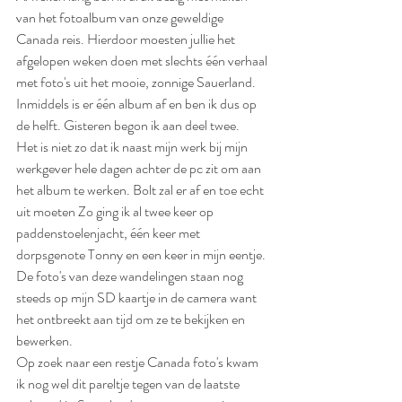
van het fotoalbum van onze geweldige 
Canada reis. Hierdoor moesten jullie het 
afgelopen weken doen met slechts één verhaal 
met foto's uit het mooie, zonnige Sauerland.
Inmiddels is er één album af en ben ik dus op 
de helft. Gisteren begon ik aan deel twee.
Het is niet zo dat ik naast mijn werk bij mijn 
werkgever hele dagen achter de pc zit om aan 
het album te werken. Bolt zal er af en toe echt 
uit moeten Zo ging ik al twee keer op 
paddenstoelenjacht, één keer met 
dorpsgenote Tonny en een keer in mijn eentje. 
De foto's van deze wandelingen staan nog 
steeds op mijn SD kaartje in de camera want 
het ontbreekt aan tijd om ze te bekijken en 
bewerken.
Op zoek naar een restje Canada foto's kwam 
ik nog wel dit pareltje tegen van de laatste 